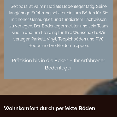
Seit 2012 ist Valmir Hoti als Bodenleger tätig. Seine
langjährige Erfahrung setzt er ein, um Böden für Sie
mit hoher Genauigkeit und fundiertem Fachwissen
zu verlegen. Der Bodenlegermeister und sein Team
sind in und um Eferding für Ihre Wünsche da. Wir
verlegen Parkett, Vinyl, Teppichböden und PVC
Böden und verkleiden Treppen.
Präzision bis in die Ecken – Ihr erfahrener
Bodenleger
Wohnkomfort durch perfekte Böden